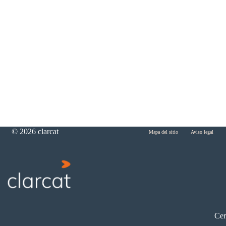
© 2026 clarcat
Skip
Mapa del sitio
Aviso legal
End
menu
of
menu
Cer