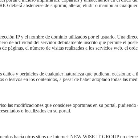
O deberá abstenerse de suprimir, alterar, eludir o manipular cualquier 
dirección IP y el nombre de dominio utilizados por el usuario. Una di
chero de actividad del servidor debidamente inscrito que permite el post
 páginas, el número de visitas realizadas a los servicios web, el orden 
s y perjuicios de cualquier naturaleza que pudieran ocasionar, a títul
os o lesivos en los contenidos, a pesar de haber adoptado todas las medi
las modificaciones que considere oportunas en su portal, pudiendo cam
esentados o localizados en su portal.
ínculos hacía otros sitios de Internet, NEW WISE IT GROUP no ejercerá