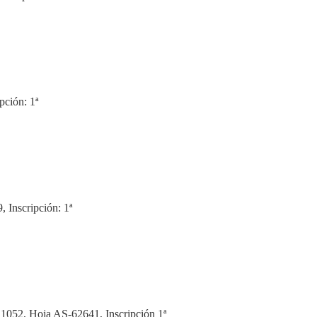
pción: 1ª
 Inscripción: 1ª
to 1052, Hoja AS-62641, Inscripción 1ª