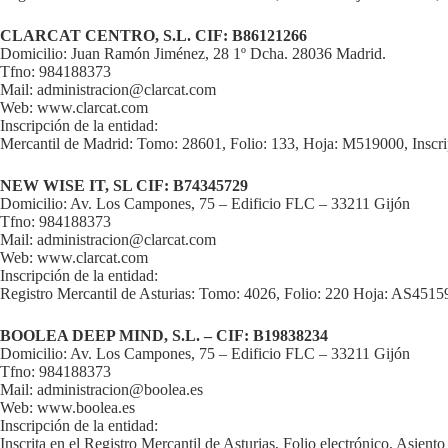
CLARCAT CENTRO, S.L. CIF: B86121266
Domicilio: Juan Ramón Jiménez, 28 1º Dcha. 28036 Madrid.
Tfno: 984188373
Mail: administracion@clarcat.com
Web: www.clarcat.com
Inscripción de la entidad:
Mercantil de Madrid: Tomo: 28601, Folio: 133, Hoja: M519000, Inscri
NEW WISE IT, SL CIF: B74345729
Domicilio: Av. Los Campones, 75 – Edificio FLC – 33211 Gijón
Tfno: 984188373
Mail: administracion@clarcat.com
Web: www.clarcat.com
Inscripción de la entidad:
Registro Mercantil de Asturias: Tomo: 4026, Folio: 220 Hoja: AS45159,
BOOLEA DEEP MIND, S.L. – CIF: B19838234
Domicilio: Av. Los Campones, 75 – Edificio FLC – 33211 Gijón
Tfno: 984188373
Mail: administracion@boolea.es
Web: www.boolea.es
Inscripción de la entidad:
Inscrita en el Registro Mercantil de Asturias, Folio electrónico, Asien