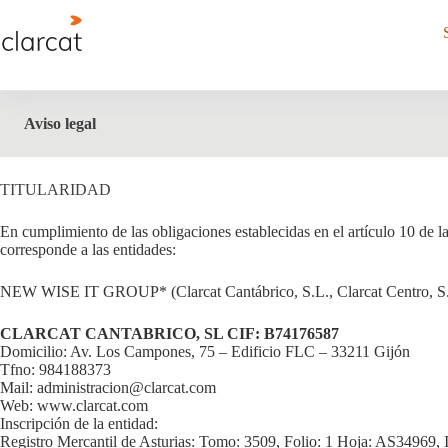
Saltar
al
Skip
contenido
menu
End
of
menu
Aviso legal
TITULARIDAD
En cumplimiento de las obligaciones establecidas en el artículo 10 de 
corresponde a las entidades:
NEW WISE IT GROUP* (Clarcat Cantábrico, S.L., Clarcat Centro, S.L
CLARCAT CANTABRICO, SL CIF: B74176587
Domicilio: Av. Los Campones, 75 – Edificio FLC – 33211 Gijón
Tfno: 984188373
Mail: administracion@clarcat.com
Web: www.clarcat.com
Inscripción de la entidad:
Registro Mercantil de Asturias: Tomo: 3509, Folio: 1 Hoja: AS34969, I