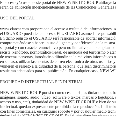
El acceso y/o uso de este portal de NEW WISE IT GROUP atribuye la c
serán de aplicación independientemente de las Condiciones Generales 
USO DEL PORTAL
www.clarcat.com proporciona el acceso a multitud de informaciones, s
el USUARIO pueda tener acceso. El USUARIO asume la responsabilidad d
En dicho registro el USUARIO será responsable de aportar información
comprometiéndose a hacer un uso diligente y confidencial de la mi
su portal y con carácter enunciativo pero no limitativo, a no emplearlos p
racista, xenófobo, pornográfico-ilegal, de apología del terrorismo o 
de terceras personas, introducir o difundir en la red virus informáticos
en su caso, utilizar las cuentas de correo electrónico de otros usuar
vulneren el respeto a la dignidad de la persona, que sean discriminatorio
resultaran adecuados para su publicación. En cualquier caso, NEW WISE 
PROPIEDAD INTELECTUAL E INDUSTRIAL
NEW WISE IT GROUP por sí o como cesionaria, es titular de todos los d
imágenes, sonido, audio, vídeo, software o textos; marcas o logotipos,
acceso y uso, etc.), titularidad de NEW WISE IT GROUP o bien de sus l
Intelectual, quedan expresamente prohibidas la reproducción, la distrib
con fines comerciales, en cualquier soporte y por cualquier medio té
titularidad de NEW WISE IT GROUP. Podrá visualizar los elementos del 