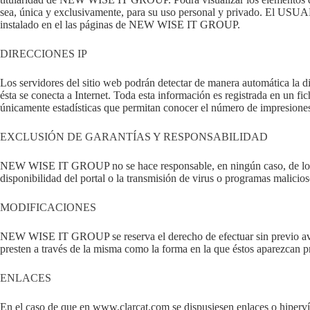
sea, única y exclusivamente, para su uso personal y privado. El USUARI
instalado en el las páginas de NEW WISE IT GROUP.
DIRECCIONES IP
Los servidores del sitio web podrán detectar de manera automática la 
ésta se conecta a Internet. Toda esta información es registrada en un fi
únicamente estadísticas que permitan conocer el número de impresiones de
EXCLUSIÓN DE GARANTÍAS Y RESPONSABILIDAD
NEW WISE IT GROUP no se hace responsable, en ningún caso, de los daño
disponibilidad del portal o la transmisión de virus o programas malicios
MODIFICACIONES
NEW WISE IT GROUP se reserva el derecho de efectuar sin previo aviso 
presten a través de la misma como la forma en la que éstos aparezcan pr
ENLACES
En el caso de que en www.clarcat.com se dispusiesen enlaces o hiperv