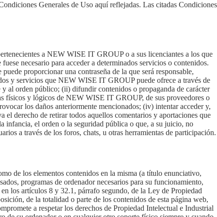
ndiciones Generales de Uso aquí reflejadas. Las citadas Condiciones
et pertenecientes a NEW WISE IT GROUP o a sus licenciantes a los que
fuese necesario para acceder a determinados servicios o contenidos.
 puede proporcionar una contraseña de la que será responsable,
nidos y servicios que NEW WISE IT GROUP puede ofrece a través de
 fe y al orden público; (ii) difundir contenidos o propaganda de carácter
istemas físicos y lógicos de NEW WISE IT GROUP, de sus proveedores o
 provocar los daños anteriormente mencionados; (iv) intentar acceder y,
 el derecho de retirar todos aquellos comentarios y aportaciones que
a infancia, el orden o la seguridad pública o que, a su juicio, no
s a través de los foros, chats, u otras herramientas de participación.
mo de los elementos contenidos en la misma (a título enunciativo,
s usados, programas de ordenador necesarios para su funcionamiento,
en los artículos 8 y 32.1, párrafo segundo, de la Ley de Propiedad
sición, de la totalidad o parte de los contenidos de esta página web,
omete a respetar los derechos de Propiedad Intelectual e Industrial
o de su ordenador o en cualquier otro soporte físico siempre y cuando