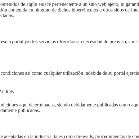
os de algún enlace perteneciente a un sitio web ajeno, ni garantizará 
ción contenida en ninguno de dichos hipervínculos u otros sitios de Inte
ectadas.
a portal y/o los servicios ofrecidos sin necesidad de preaviso, a insta
iciones así como cualquier utilización indebida de su portal ejercien
ACIÓN
ones aquí determinadas, siendo debidamente publicadas como aquí apa
bidamente publicadas.
te aceptadas en la industria, tales como firewalls, procedimientos de co