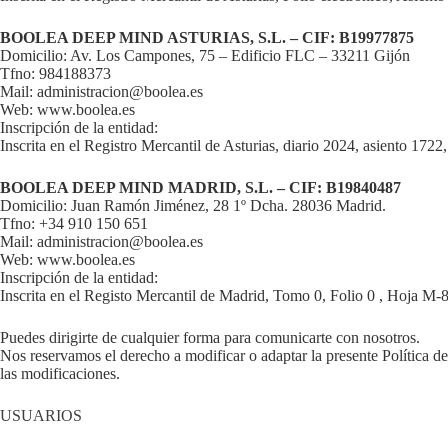
BOOLEA DEEP MIND ASTURIAS, S.L. – CIF: B19977875
Domicilio: Av. Los Campones, 75 – Edificio FLC – 33211 Gijón
Tfno: 984188373
Mail: administracion@boolea.es
Web: www.boolea.es
Inscripción de la entidad:
Inscrita en el Registro Mercantil de Asturias, diario 2024, asiento 1722
BOOLEA DEEP MIND MADRID, S.L. – CIF: B19840487
Domicilio: Juan Ramón Jiménez, 28 1º Dcha. 28036 Madrid.
Tfno: +34 910 150 651
Mail: administracion@boolea.es
Web: www.boolea.es
Inscripción de la entidad:
Inscrita en el Registo Mercantil de Madrid, Tomo 0, Folio 0 , Hoja M-
Puedes dirigirte de cualquier forma para comunicarte con nosotros.
Nos reservamos el derecho a modificar o adaptar la presente Política de
las modificaciones.
USUARIOS