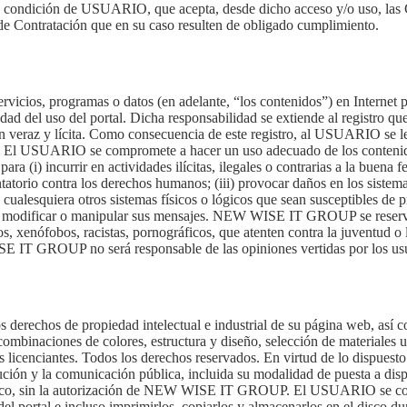
ondición de USUARIO, que acepta, desde dicho acceso y/o uso, las Co
de Contratación que en su caso resulten de obligado cumplimiento.
ervicios, programas o datos (en adelante, “los contenidos”) en Intern
el uso del portal. Dicha responsabilidad se extiende al registro que 
 veraz y lícita. Como consecuencia de este registro, al USUARIO se le
sma. El USUARIO se compromete a hacer un uso adecuado de los conte
ara (i) incurrir en actividades ilícitas, ilegales o contrarias a la buena
atentatorio contra los derechos humanos; (iii) provocar daños en los s
 o cualesquiera otros sistemas físicos o lógicos que sean susceptibles de
ios y modificar o manipular sus mensajes. NEW WISE IT GROUP se reserva
s, xenófobos, racistas, pornográficos, que atenten contra la juventud o l
IT GROUP no será responsable de las opiniones vertidas por los usuario
erechos de propiedad intelectual e industrial de su página web, así co
 combinaciones de colores, estructura y diseño, selección de materiale
icenciantes. Todos los derechos reservados. En virtud de lo dispuesto 
ución y la comunicación pública, incluida su modalidad de puesta a dispo
cnico, sin la autorización de NEW WISE IT GROUP. El USUARIO se compr
portal e incluso imprimirlos, copiarlos y almacenarlos en el disco dur