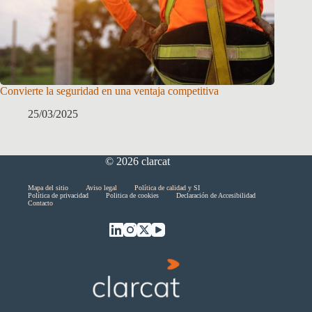
Convierte la seguridad en una ventaja competitiva
25/03/2025
© 2026 clarcat
Skip
Mapa del sitio
Aviso legal
Política de calidad y SI
Política de privacidad
Politica de cookies
Declaración de Accesibilidad
menu
Contacto
End
of
menu