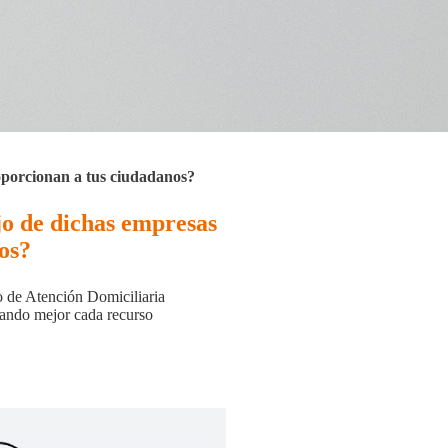
oporcionan a tus ciudadanos?
jo de dichas empresas
ios?
o de Atención Domiciliaria
rando mejor cada recurso