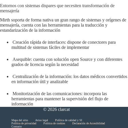
Entornos con sistemas dispares que necesiten transformación de
mensajería
Mirth soporta de forma nativa un gran rango de sistemas y orígenes de
mensajería, cuenta con las herramientas para la traducción y
estandarización de la información
Creación rápida de interfaces: dispone de conectores para
multitud de sistemas fáciles de implementar
Asequible: cuenta con solución open Source y con diferentes
grados de licencia según la necesidad
Centralización de la información: los datos médicos convertidos
en información útil y analizable
Monitorización de las comunicaciones: incorpora las
herramientas para mantener la supervisión del flujo de
información
© 2026 clarcat
Skip
Mapa del sitio
Aviso legal
Política de calidad y SI
Política de privacidad
Politica de cookies
Declaración de Accesibilidad
menu
Contacto