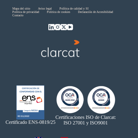
Skip
Mapa del sitio
Aviso legal
Política de calidad y SI
Política de privacidad
Politica de cookies
Declaración de Accesibilidad
menu
Contacto
End
of
menu
Certificaciones ISO de Clarcat:
Certificado ENS-0819/25
ISO 27001 y ISO9001