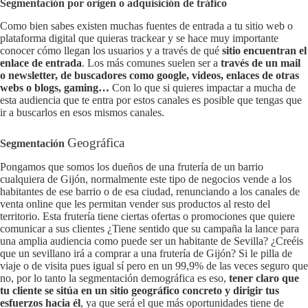
Segmentación por origen o adquisición de tráfico
Como bien sabes existen muchas fuentes de entrada a tu sitio web o
plataforma digital que quieras trackear y se hace muy importante
conocer cómo llegan los usuarios y a través de qué
sitio encuentran el
enlace de entrada
. Los más comunes suelen ser a
través de un mail
o newsletter, de buscadores como google, videos, enlaces de otras
webs o blogs, gaming…
Con lo que si quieres impactar a mucha de
esta audiencia que te entra por estos canales es posible que tengas que
ir a buscarlos en esos mismos canales.
Geográfica
Segmentación
Pongamos que somos los dueños de una frutería de un barrio
cualquiera de Gijón, normalmente este tipo de negocios vende a los
habitantes de ese barrio o de esa ciudad, renunciando a los canales de
venta online que les permitan vender sus productos al resto del
territorio. Esta frutería tiene ciertas ofertas o promociones que quiere
comunicar a sus clientes ¿Tiene sentido que su campaña la lance para
una amplia audiencia como puede ser un habitante de Sevilla? ¿Creéis
que un sevillano irá a comprar a una frutería de Gijón? Si le pilla de
viaje o de visita pues igual sí pero en un 99,9% de las veces seguro que
no, por lo tanto la segmentación demográfica es eso,
tener claro que
tu cliente se sitúa en un sitio geográfico concreto y dirigir tus
esfuerzos hacia él
, ya que será el que más oportunidades tiene de