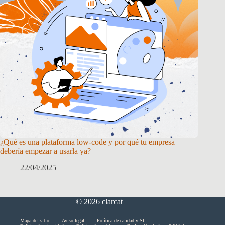
¿Qué es una plataforma low-code y por qué tu empresa
debería empezar a usarla ya?
22/04/2025
© 2026 clarcat
Skip
Mapa del sitio
Aviso legal
Política de calidad y SI