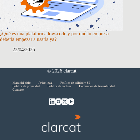
¿Qué es una plataforma low-code y por qué tu empresa
debería empezar a usarla ya?
22/04/2025
© 2026 clarcat
Skip
Mapa del sitio
Aviso legal
Política de calidad y SI
Política de privacidad
Politica de cookies
Declaración de Accesibilidad
menu
Contacto
End
of
menu