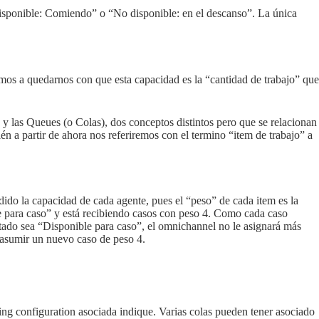
disponible: Comiendo” o “No disponible: en el descanso”. La única
os a quedarnos con que esta capacidad es la “cantidad de trabajo” que
 y las Queues (o Colas), dos conceptos distintos pero que se relacionan
n a partir de ahora nos referiremos con el termino “item de trabajo” a
ido la capacidad de cada agente, pues el “peso” de cada item es la
 para caso” y está recibiendo casos con peso 4. Como cada caso
stado sea “Disponible para caso”, el omnichannel no le asignará más
a asumir un nuevo caso de peso 4.
uting configuration asociada indique. Varias colas pueden tener asociado