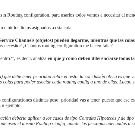
os
n
Routing configuration, para usarlos todos vamos a necesitar al me
ecibir los Items asignados a esta cola.
Service Channels (objetos) pueden llegarme, mientras que las colas
s necesito? ¿Cuántos routing configuration me hacen falta?…
entro?”, es decir, analiza
en qué y cómo deben diferenciarse todas las
) que debe tener prioridad sobre el resto, la conclusión obvia es que v
dos colas para poder asociar cada routing config a uno de ellas. Luego 
onfiguraciones distintas peso+prioridad vas a tener, puesto que ese es
 Un ejemplo:
ación debería aplicar a los casos de tipo Consulta Hipotecas y de tip
s que usen el mismo Routing Config, añadir las personas adecuadas a ca