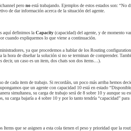
nichannel pero
no
está trabajando. Ejemplos de estos estados son: “No 
etivo de dar información acerca de la situación del agente.
as aquí definimos la
Capacity
(capacidad) del agente, y de momento vam
jor cuando expliquemos lo que viene a continuación.
ministradores, ya que procedemos a hablar de los Routing configuration
 la hora de diseñar la solución si no se terminan de comprender. Tambié
s decir, un caso es un item, dos chats son dos items…).
o de cada item de trabajo. Si recordáis, un poco más arriba hemos decid
 supongamos que un agente con capacidad 10 está en estado “Disponible
anera simultanea, su carga de trabajo será de 8 sobre 10 y aunque su e
s, su carga bajaría a 4 sobre 10 y por lo tanto tendría “capacidad” par
os Items que se asignen a esta cola tienen el peso y prioridad que la ro