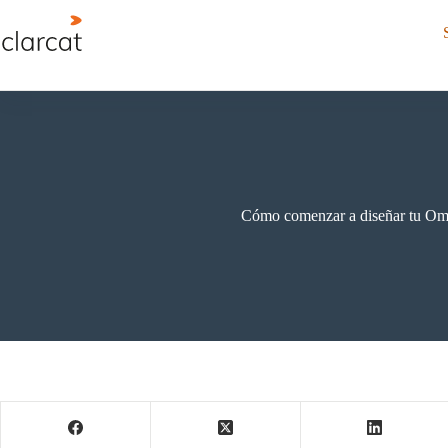
Saltar
al
Skip
contenido
menu
End
of
menu
Cómo comenzar a diseñar tu Om