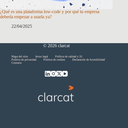
¿Qué es una plataforma low-code y por qué tu empresa
debería empezar a usarla ya?
22/04/2025
© 2026 clarcat
Skip
Mapa del sitio
Aviso legal
Política de calidad y SI
Política de privacidad
Politica de cookies
Declaración de Accesibilidad
menu
Contacto
End
of
menu