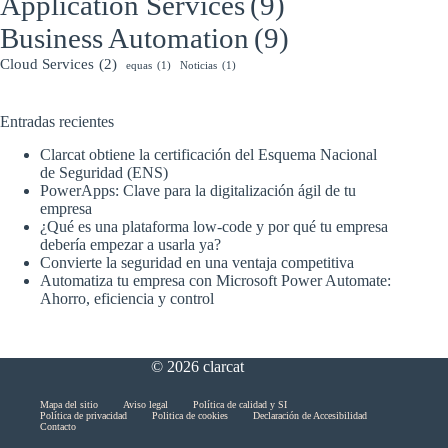
Application Services
(9)
Business Automation
(9)
Cloud Services
(2)
equas
(1)
Noticias
(1)
Entradas recientes
Clarcat obtiene la certificación del Esquema Nacional
de Seguridad (ENS)
PowerApps: Clave para la digitalización ágil de tu
empresa
¿Qué es una plataforma low-code y por qué tu empresa
debería empezar a usarla ya?
Convierte la seguridad en una ventaja competitiva
Automatiza tu empresa con Microsoft Power Automate:
Ahorro, eficiencia y control
© 2026 clarcat
Skip
Mapa del sitio
Aviso legal
Política de calidad y SI
Política de privacidad
Politica de cookies
Declaración de Accesibilidad
menu
Contacto
End